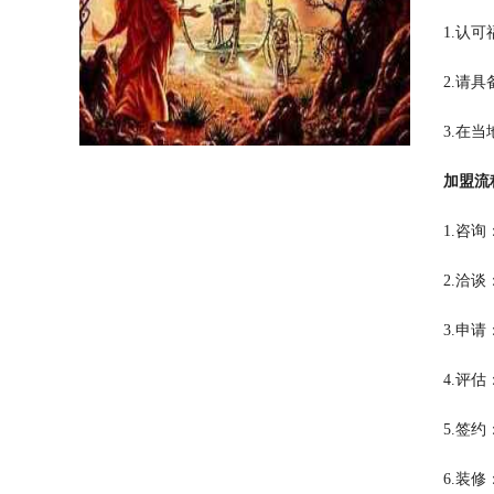
1.认
2.请
3.在
加盟流
1.咨
2.洽
3.申
4.评
5.签
6.装